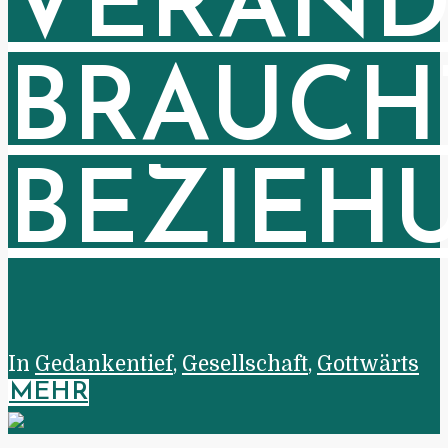
VERÄN
BRAUCH
BEZIEH
In
Gedankentief
,
Gesellschaft
,
Gottwärts
MEHR