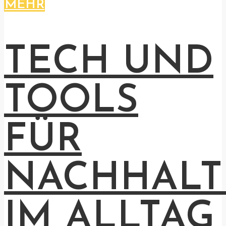
MEHR
TECH UND
TOOLS
FÜR
NACHHALT
IM ALLTAG