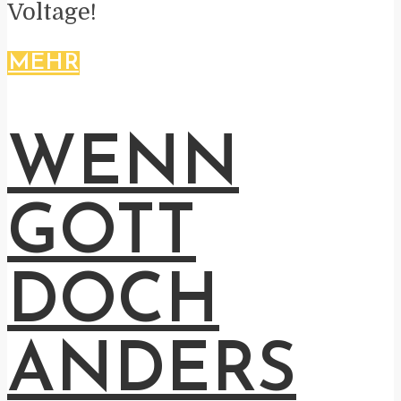
Voltage!
MEHR
WENN
GOTT
DOCH
ANDERS