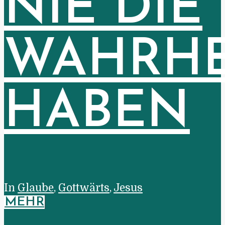
NIE DIE
WAHRHE
HABEN
In
Glaube
,
Gottwärts
,
Jesus
MEHR