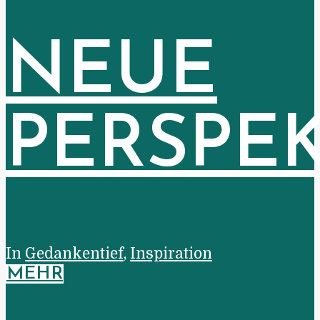
NEUE
PERSPE
In
Gedankentief
,
Inspiration
MEHR