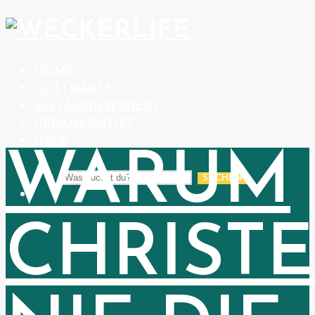
HOME
GOTTWÄRTS
ALLTAGSINSPIRIERT
GEDANKENTIEF
ÜBER
WARUM
SUCHEN
CHRIST