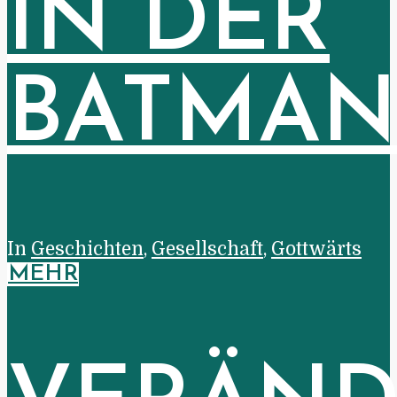
IN DER
BATMA
In
Geschichten
,
Gesellschaft
,
Gottwärts
MEHR