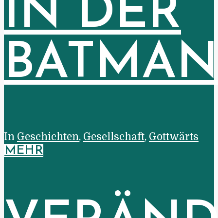
IN DER
BATMA
In
Geschichten
,
Gesellschaft
,
Gottwärts
MEHR