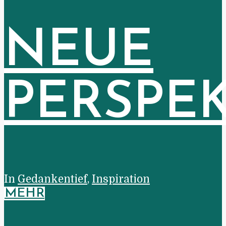
NEUE
PERSPE
In
Gedankentief
,
Inspiration
MEHR