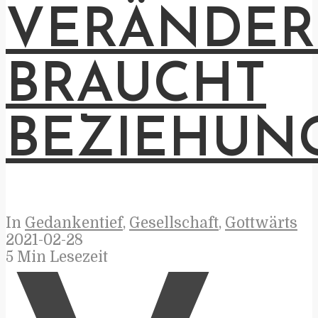
VERÄNDE
BRAUCHT
BEZIEHUN
In
Gedankentief
,
Gesellschaft
,
Gottwärts
2021-02-28
5 Min Lesezeit