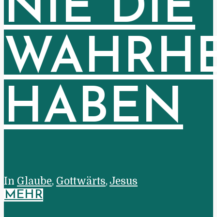
NIE DIE
WAHRHE
HABEN
In
Glaube
,
Gottwärts
,
Jesus
MEHR