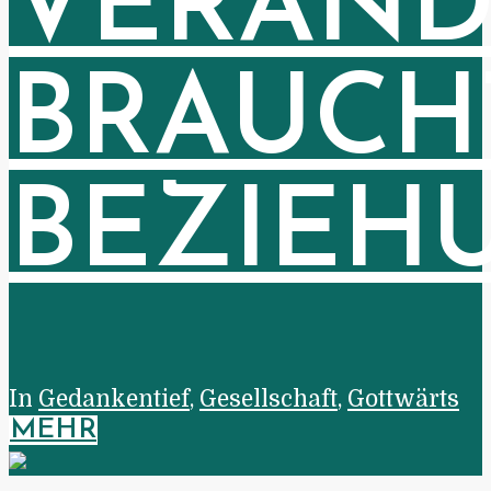
VERÄN
BRAUCH
BEZIEH
In
Gedankentief
,
Gesellschaft
,
Gottwärts
MEHR