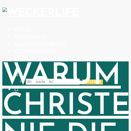
HOME
GOTTWÄRTS
ALLTAGSINSPIRIERT
GEDANKENTIEF
ÜBER
WARUM
SUCHEN
CHRIST