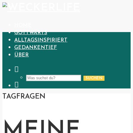
HOME
GOTTWÄRTS
ALLTAGSINSPIRIERT
GEDANKENTIEF
ÜBER
SUCHEN
TAG
FRAGEN
MEINE