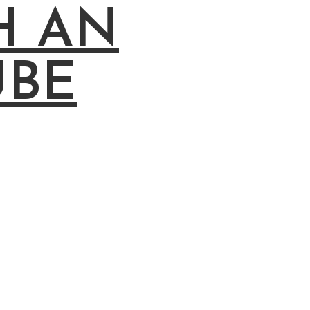
H AN
UBE