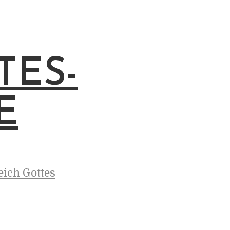
TES-
E
eich Gottes