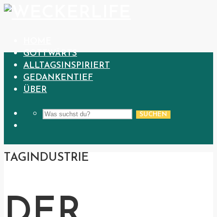
HOME
GOTTWÄRTS
ALLTAGSINSPIRIERT
GEDANKENTIEF
ÜBER
SUCHEN
TAG
INDUSTRIE
DER