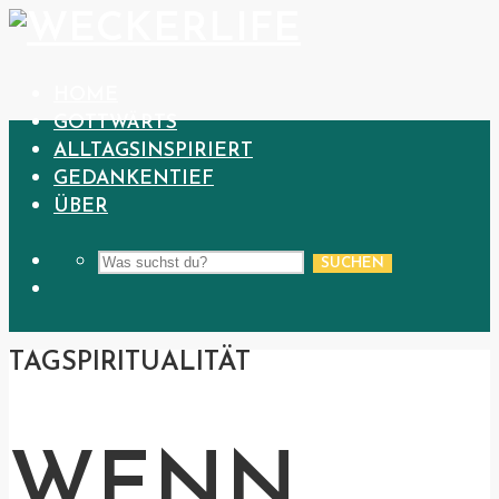
HOME
GOTTWÄRTS
ALLTAGSINSPIRIERT
GEDANKENTIEF
ÜBER
SUCHEN
TAG
SPIRITUALITÄT
WENN